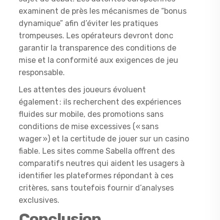
examinent de près les mécanismes de “bonus
dynamique” afin d’éviter les pratiques
trompeuses. Les opérateurs devront donc
garantir la transparence des conditions de
mise et la conformité aux exigences de jeu
responsable.
Les attentes des joueurs évoluent
également : ils recherchent des expériences
fluides sur mobile, des promotions sans
conditions de mise excessives (« sans
wager ») et la certitude de jouer sur un casino
fiable. Les sites comme Sabella offrent des
comparatifs neutres qui aident les usagers à
identifier les plateformes répondant à ces
critères, sans toutefois fournir d’analyses
exclusives.
Conclusion