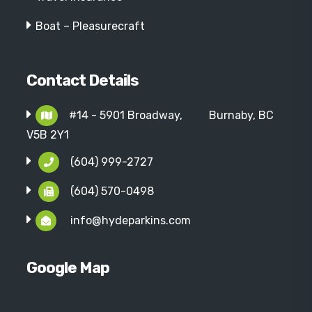
Boat – Pleasurecraft
Contact Details
#14 - 5901 Broadway,
Burnaby, BC
V5B 2Y1
(604) 999-2727
(604) 570-0498
info@hydeparkins.com
Google Map