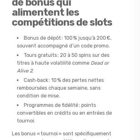
de bonus qui
alimentent les
compétitions de slots
Bonus de dépôt : 100 % jusqu’à 200 €,
souvent accompagné d’un code promo.
Tours gratuits : 20 à 50 spins sur des
titres à haute volatilité comme
Dead or
Alive 2
.
Cash‑back : 10 % des pertes nettes
remboursées chaque semaine, sans
condition de mise.
Programmes de fidélité : points
convertibles en crédits ou en entrées de
tournoi.
Les bonus « tournoi » sont spécifiquement