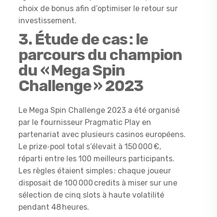
choix de bonus afin d’optimiser le retour sur
investissement.
3. Étude de cas : le
parcours du champion
du « Mega Spin
Challenge » 2023
Le Mega Spin Challenge 2023 a été organisé
par le fournisseur Pragmatic Play en
partenariat avec plusieurs casinos européens.
Le prize‑pool total s’élevait à 150 000 €,
réparti entre les 100 meilleurs participants.
Les règles étaient simples : chaque joueur
disposait de 100 000 credits à miser sur une
sélection de cinq slots à haute volatilité
pendant 48 heures.