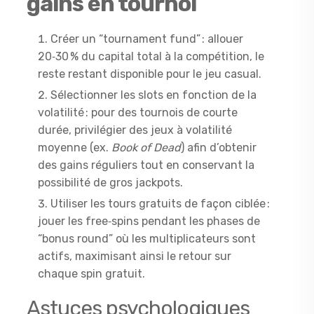
gains en tournoi
Créer un “tournament fund” : allouer
20‑30 % du capital total à la compétition, le
reste restant disponible pour le jeu casual.
Sélectionner les slots en fonction de la
volatilité : pour des tournois de courte
durée, privilégier des jeux à volatilité
moyenne (ex.
Book of Dead
) afin d’obtenir
des gains réguliers tout en conservant la
possibilité de gros jackpots.
Utiliser les tours gratuits de façon ciblée :
jouer les free‑spins pendant les phases de
“bonus round” où les multiplicateurs sont
actifs, maximisant ainsi le retour sur
chaque spin gratuit.
Astuces psychologiques