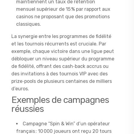
maintiennent un taux de rétention
mensuel supérieur de 15 % par rapport aux
casinos ne proposant que des promotions
classiques.
La synergie entre les programmes de fidélité
et les tournois récurrents est cruciale. Par
exemple, chaque victoire dans une ligue peut
débloquer un niveau supérieur du programme
de fidélité, offrant des cash‑back accrus ou
des invitations à des tournois VIP avec des
prize‑pools de plusieurs centaines de milliers
d’euros.
Exemples de campagnes
réussies
Campagne “Spin & Win” d’un opérateur
français : 10 000 joueurs ont reçu 20 tours