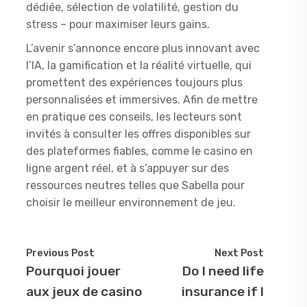
dédiée, sélection de volatilité, gestion du
stress – pour maximiser leurs gains.
L’avenir s’annonce encore plus innovant avec
l’IA, la gamification et la réalité virtuelle, qui
promettent des expériences toujours plus
personnalisées et immersives. Afin de mettre
en pratique ces conseils, les lecteurs sont
invités à consulter les offres disponibles sur
des plateformes fiables, comme le casino en
ligne argent réel, et à s’appuyer sur des
ressources neutres telles que Sabella pour
choisir le meilleur environnement de jeu.
Previous Post
Next Post
Pourquoi jouer
Do I need life
aux jeux de casino
insurance if I