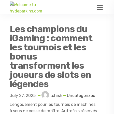
Les champions du
iGaming : comment
les tournois et les
bonus
transforment les
joueurs de slots en
légendes
July 27, 2025
tohish
Uncategorized
L’engouement pour les tournois de machines
à sous ne cesse de croître. Autrefois réservés