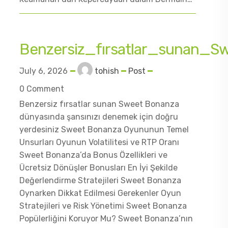
Benzersiz_fırsatlar_sunan_S
July 6, 2026
tohish
Post
0 Comment
Benzersiz fırsatlar sunan Sweet Bonanza
dünyasında şansınızı denemek için doğru
yerdesiniz Sweet Bonanza Oyununun Temel
Unsurları Oyunun Volatilitesi ve RTP Oranı
Sweet Bonanza’da Bonus Özellikleri ve
Ücretsiz Dönüşler Bonusları En İyi Şekilde
Değerlendirme Stratejileri Sweet Bonanza
Oynarken Dikkat Edilmesi Gerekenler Oyun
Stratejileri ve Risk Yönetimi Sweet Bonanza
Popülerliğini Koruyor Mu? Sweet Bonanza’nın