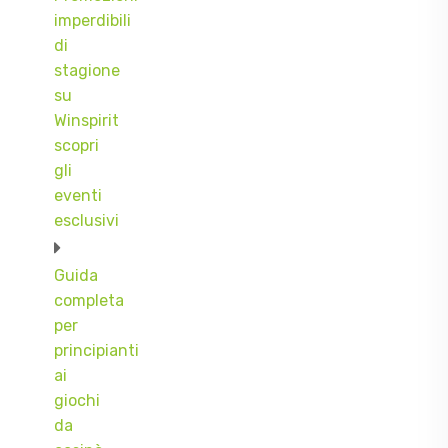
imperdibili
di
stagione
su
Winspirit
scopri
gli
eventi
esclusivi
Guida
completa
per
principianti
ai
giochi
da