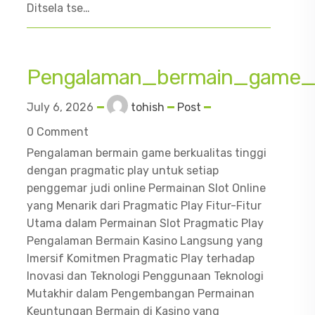
Ditsela tse…
Pengalaman_bermain_game_be
July 6, 2026
tohish
Post
0 Comment
Pengalaman bermain game berkualitas tinggi
dengan pragmatic play untuk setiap
penggemar judi online Permainan Slot Online
yang Menarik dari Pragmatic Play Fitur-Fitur
Utama dalam Permainan Slot Pragmatic Play
Pengalaman Bermain Kasino Langsung yang
Imersif Komitmen Pragmatic Play terhadap
Inovasi dan Teknologi Penggunaan Teknologi
Mutakhir dalam Pengembangan Permainan
Keuntungan Bermain di Kasino yang