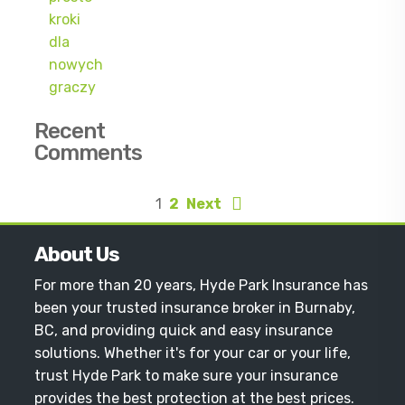
kroki
dla
nowych
graczy
Recent
Comments
Posts
Page
1
Page
2
Next
navigation
About Us
For more than 20 years, Hyde Park Insurance has
been your trusted insurance broker in Burnaby,
BC, and providing quick and easy insurance
solutions. Whether it's for your car or your life,
trust Hyde Park to make sure your insurance
provides the best protection at the best prices.