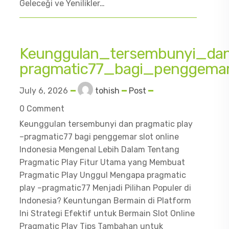
Geleceği ve Yenilikler…
Keunggulan_tersembunyi_da
pragmatic77_bagi_penggemar
July 6, 2026
tohish
Post
0 Comment
Keunggulan tersembunyi dan pragmatic play
–pragmatic77 bagi penggemar slot online
Indonesia Mengenal Lebih Dalam Tentang
Pragmatic Play Fitur Utama yang Membuat
Pragmatic Play Unggul Mengapa pragmatic
play –pragmatic77 Menjadi Pilihan Populer di
Indonesia? Keuntungan Bermain di Platform
Ini Strategi Efektif untuk Bermain Slot Online
Pragmatic Play Tips Tambahan untuk