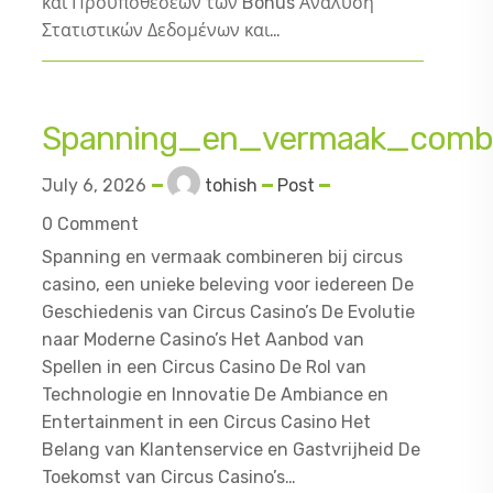
και Προϋποθέσεων των Bonus Ανάλυση
Στατιστικών Δεδομένων και…
Spanning_en_vermaak_combin
July 6, 2026
tohish
Post
0 Comment
Spanning en vermaak combineren bij circus
casino, een unieke beleving voor iedereen De
Geschiedenis van Circus Casino’s De Evolutie
naar Moderne Casino’s Het Aanbod van
Spellen in een Circus Casino De Rol van
Technologie en Innovatie De Ambiance en
Entertainment in een Circus Casino Het
Belang van Klantenservice en Gastvrijheid De
Toekomst van Circus Casino’s…