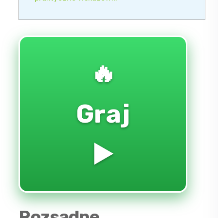
🔥
Graj
▶️
Rozsądne