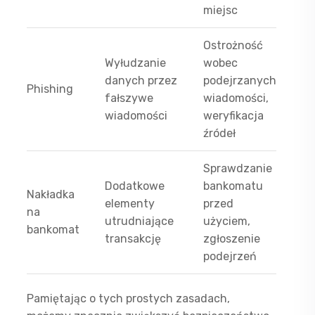
miejsc
Ostrożność
Wyłudzanie
wobec
danych przez
podejrzanych
Phishing
fałszywe
wiadomości,
wiadomości
weryfikacja
źródeł
Sprawdzanie
Dodatkowe
bankomatu
Nakładka
elementy
przed
na
utrudniające
użyciem,
bankomat
transakcję
zgłoszenie
podejrzeń
Pamiętając o tych prostych zasadach,