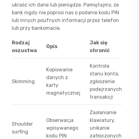
ukraść ich dane lub pieniądze. Pamiętajmy, że
bank nigdy nie poprosi nas o podanie kodu PIN
lub innych poufnych informacji przez telefon
lub przy bankomacie.
Rodzaj
Jak się
Opis
oszustwa
chronić
Kontrola
Kopiowanie
stanu konta,
danych z
Skimming
zgłoszenie
karty
podejrzanych
magnetycznej
transakcji
Zasłanianie
Obserwacja
klawiatury,
Shoulder
wpisywanego
unikanie
surfing
kodu PIN
zatłoczonych