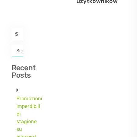
użytkowników
Search
for:
Recent
Posts
Promozioni
imperdibili
di
stagione
su
Winspirit